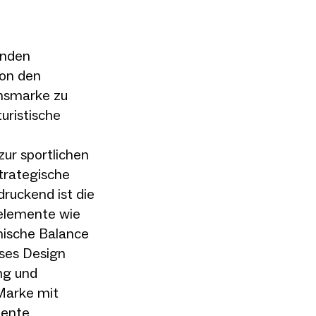
enden
von den
onsmarke zu
uristische
zur sportlichen
trategische
druckend ist die
nelemente wie
nische Balance
eses Design
ng und
 Marke mit
uente