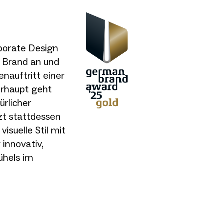
rporate Design
n Brand an und
nauftritt einer
erhaupt geht
ürlicher
zt stattdessen
 visuelle Stil mit
r innovativ,
ühels im