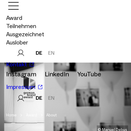
Award
Teilnehmen
Ausgezeichnet
Auslober
DE
EN
Kontakt
Instagram
LinkedIn
YouTube
Impressum
DE
EN
Home
Award
About
© Manuel Debus