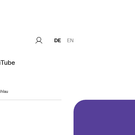
DE
EN
uTube
chlau