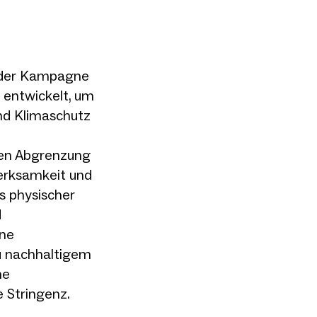
 der Kampagne
e entwickelt, um
nd Klimaschutz
en Abgrenzung
merksamkeit und
s physischer
d
ine
u nachhaltigem
ne
 Stringenz.