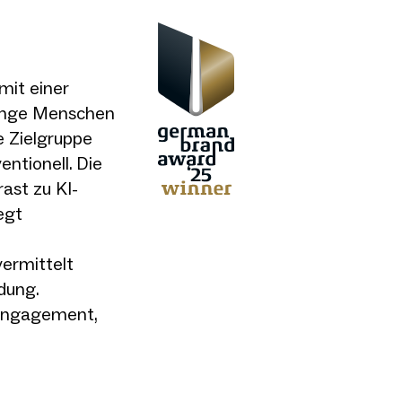
mit einer
unge Menschen
e Zielgruppe
entionell. Die
ast zu KI-
egt
vermittelt
dung.
s Engagement,