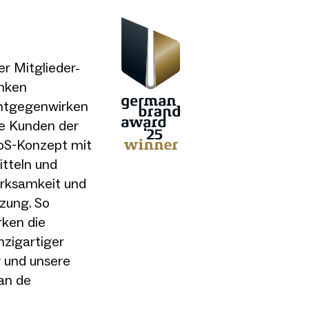
r Mitglieder-
anken
ntgegenwirken
ge Kunden der
PoS-Konzept mit
tteln und
erksamkeit und
zung. So
rken die
nzigartiger
y und unsere
an de