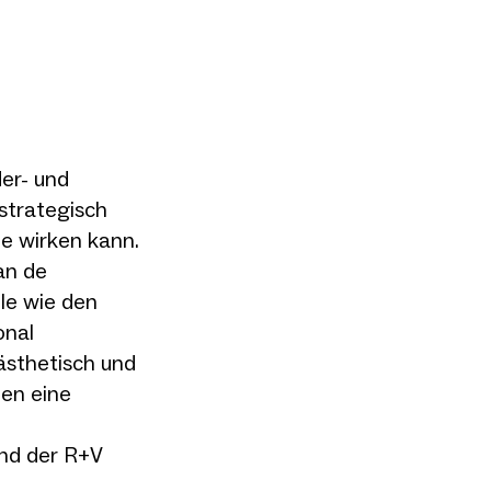
der- und
strategisch
e wirken kann.
an de
le wie den
onal
ästhetisch und
en eine
und der R+V