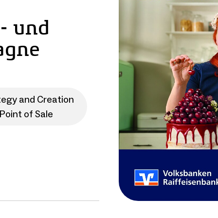
r- und
agne
tegy and Creation
oint of Sale