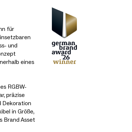
hn für
einsetzbaren
ss- und
onzept
nerhalb eines
ktes RGBW-
, präzise
d Dekoration
ibel in Größe,
s Brand Asset