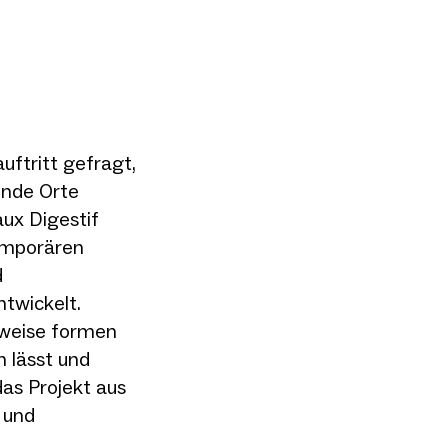
uftritt gefragt,
lnde Orte
aux Digestif
emporären
d
twickelt.
uweise formen
n lässt und
das Projekt aus
 und