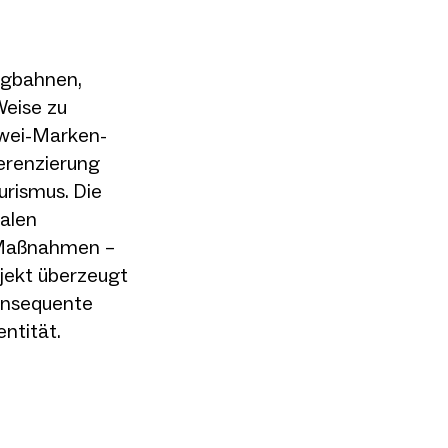
ergbahnen,
Weise zu
Zwei-Marken-
ferenzierung
urismus. Die
alen
 Maßnahmen –
ojekt überzeugt
konsequente
ntität.