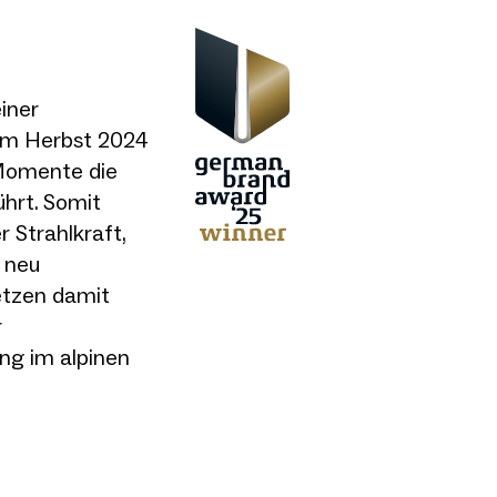
iner
 Im Herbst 2024
„Momente die
ührt. Somit
r Strahlkraft,
 neu
etzen damit
r
ung im alpinen