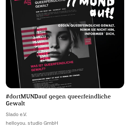
#dortMUNDauf gegen queerfeindliche
Gewalt
Slado e.V.
helloyou. studio GmbH