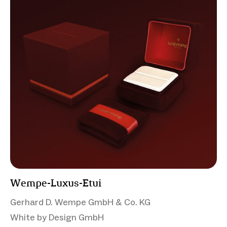
Wempe-Luxus-Etui
Gerhard D. Wempe GmbH & Co. KG
White by Design GmbH