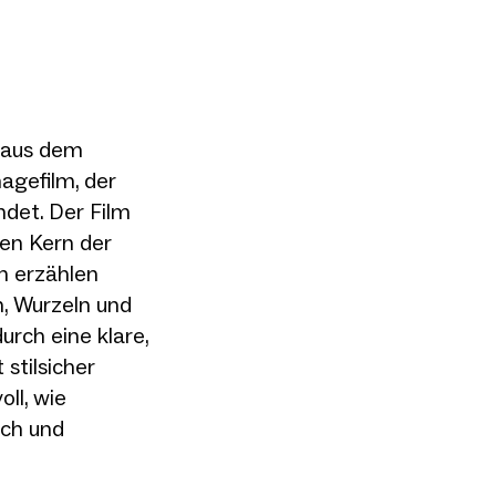
n aus dem
agefilm, der
ndet. Der Film
den Kern der
n erzählen
, Wurzeln und
urch eine klare,
stilsicher
oll, wie
ch und