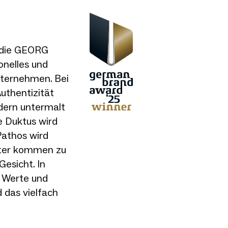
h die GEORG
nelles und
nternehmen. Bei
uthentizität
ldern untermalt
e Duktus wird
athos wird
eiter kommen zu
esicht. In
 Werte und
 das vielfach