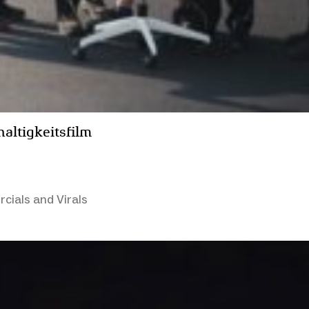
altigkeitsfilm
ials and Virals