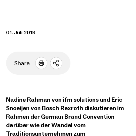
Vom
Traditionsunte
01. Juli 2019
zum Industrie
Player – M
Markenführung
Share
Sharing
den Chan
Optionen
öffnen
Nadine Rahman von ifm solutions und Eric
Snoeijen von Bosch Rexroth diskutieren im
Rahmen der German Brand Convention
darüber wie der Wandel vom
Traditionsunternehmen zum