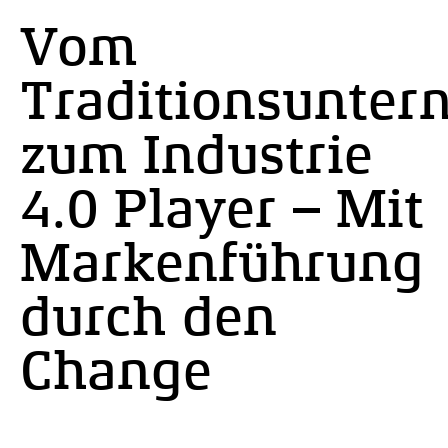
Vom
Traditionsunte
zum Industrie
4.0 Player – Mit
Markenführung
Lädt
durch den
externe
Change
Inhalte
von
YouTube